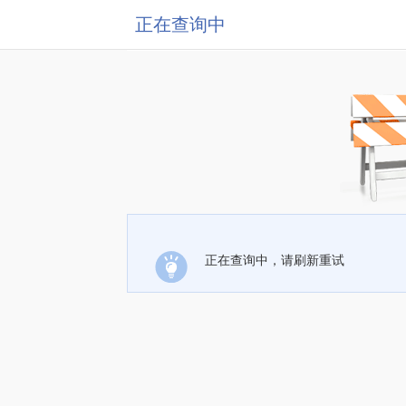
正在查询中
正在查询中，请刷新重试