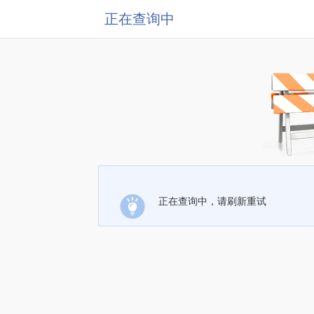
正在查询中
正在查询中，请刷新重试