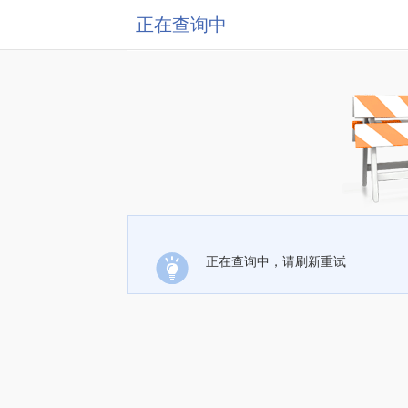
正在查询中
正在查询中，请刷新重试