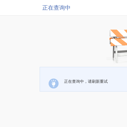
正在查询中
正在查询中，请刷新重试